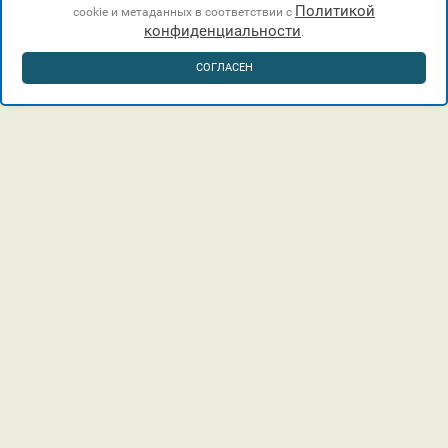
Политикой
cookie и метаданных в соответствии с
конфиденциальности
.
СОГЛАСЕН
г. Краснодар, Лучистый проезд, 7а, офис 21.
8 (918) 318-10-98
kurorthotels888@mail.ru