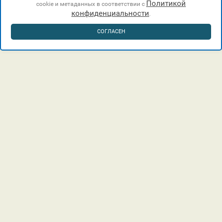
Политикой
cookie и метаданных в соответствии с
конфиденциальности
.
СОГЛАСЕН
г. Краснодар, Лучистый проезд, 7а, офис 21.
8 (918) 318-10-98
kurorthotels888@mail.ru