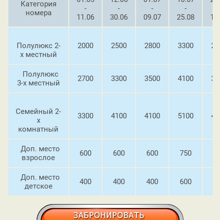
Категория
-
-
-
-
-
номера
11.06
30.06
09.07
25.08
15
Полулюкс
2-
2000
2500
2800
3300
28
х местный
Полулюкс
2700
3300
3500
4100
35
3-х местный
Семейный
2-
3300
4100
4100
5100
41
х
комнатный
Доп. место
600
600
600
750
6
взрослое
Доп. место
400
400
400
600
4
детское