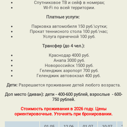
Спутниковое ТВ и сейф в номерах;
Wi-Fi по всей территории.
Платные услуги:
Парковка автомобиля 150 руб.\сутки;
Прокат теннисного стола 100 руб.\час;
Услуга прачечной 100 руб.
Трансфер (до 4 чел.):
Краснодар 4000 руб.
Анапа 3000 руб.
Новороссийск 1500 руб.
Геленджик аэропорт 700 руб.
Геленджик автовокзал 400 руб.
Дети:
Разрешается проживание детей любого возраста.
Доп место (диван): дети - 400-600 рублей,
взрослые - 600-
750 рублей.
Стоимость проживания в 2026 году. Цены
ориентировочные. Уточнять при бронировании.
01.05
12.06
01.07
10.07
26