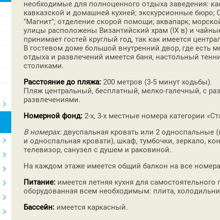
необходимые для полноценного отдыха заведения: ка
кавказской и домашней кухней; экскурсионные бюро; С
"Магнит"; отделение скорой помощи; аквапарк; морско
улицы расположены Византийский храм (IX в) и чайны
принимает гостей круглый год, так как имеется центр
В гостевом доме большой внутренний двор, где есть м
отдыха и развлечений имеется баня, настольный тенни
столиками.
Расстояние до пляжа:
200 метров (3-5 минут ходьбы).
Пляж центральный, бесплатный, мелко-галечный, с 
развлечениями.
Номерной фонд:
2-х, 3-х местные номера категории «Ст
В номерах:
двуспальная кровать или 2 односпальные (
и односпальная кровати), шкаф, тумбочки, зеркало, ко
телевизор, санузел с душем и раковиной.
На каждом этаже имеется общий балкон на все номера
Питание:
имеется летняя кухня для самостоятельного 
оборудованная всем необходимым: плита, холодильник
Бассейн:
имеется каркасный.