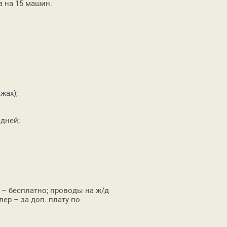
а на 15 машин.
жах);
 дней;
о – бесплатно; проводы на ж/д
ер – за доп. плату по