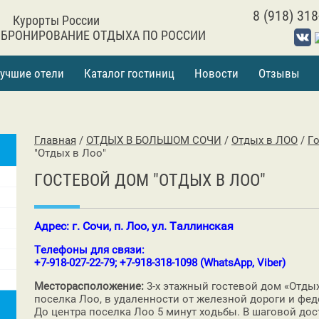
8 (918) 318
Курорты России
 БРОНИРОВАНИЕ ОТДЫХА ПО РОССИИ
учшие отели
Каталог гостиниц
Новости
Отзывы
Главная
/
ОТДЫХ В БОЛЬШОМ СОЧИ
/
Отдых в ЛОО
/
Г
"Отдых в Лоо"
ГОСТЕВОЙ ДОМ "ОТДЫХ В ЛОО"
Адрес: г. Сочи, п. Лоо, ул. Таллинская
Телефоны для связи:
+7-918-027-22-79; +7-918-318-1098 (WhatsApp, Viber)
Месторасположение:
3-х этажный гостевой дом «Отды
поселка Лоо, в удаленности от железной дороги и фе
До центра поселка Лоо 5 минут ходьбы. В шаговой дос