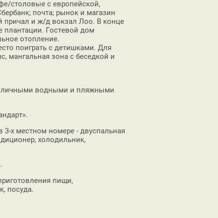
фе/столовые с европейской,
бербанк; почта; рынок и магазин
й причал и ж/д вокзал Лоо. В конце
е плантации. Гостевой дом
альное отопление.
есто поиграть с детишками. Для
с, мангальная зона с беседкой и
различными водными и пляжными
андарт».
в 3-х местном номере - двуспальная
ндиционер, холодильник,
.
приготовления пищи,
, посуда.