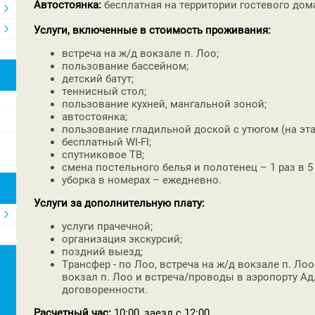
Автостоянка:
бесплатная на территории гостевого дом
Услуги, включенные в стоимость проживания:
встреча на ж/д вокзале п. Лоо;
пользование бассейном;
детский батут;
теннисный стол;
пользование кухней, мангальной зоной;
автостоянка;
пользование гладильной доской с утюгом (на эта
бесплатный WI-FI;
спутниковое ТВ;
смена постельного белья и полотенец – 1 раз в 5
уборка в номерах – ежедневно.
Услуги за дополнительную плату:
услуги прачечной;
организация экскурсий;
поздний выезд;
Трансфер - по Лоо, встреча на ж/д вокзале п. Ло
вокзал п. Лоо и встреча/проводы в аэропорту Адл
договоренности.
Расчетный час
:
10:00, заезд с 12:00.