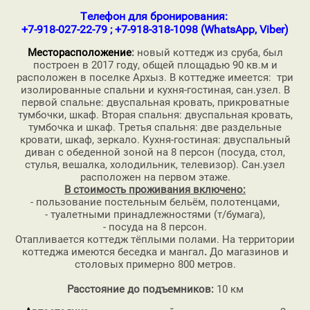
Телефон для бронирования:
+7-918-027-22-79 ; +7-918-318-1098 (WhatsApp, Viber)
Месторасположение
:
новый коттедж из сруба, был
построен в 2017 году, общей площадью 90 кв.м и
расположен в поселке Архыз. В коттедже имеется: три
изолированные спальни и кухня-гостиная, сан.узел. В
первой спальне: двуспальная кровать, прикроватные
тумбочки, шкаф. Вторая спальня: двуспальная кровать,
тумбочка и шкаф. Третья спальня: две раздельные
кровати, шкаф, зеркало. Кухня-гостиная: двуспальный
диван с обеденной зоной на 8 персон (посуда, стол,
стулья, вешалка, холодильник, телевизор). Сан.узел
расположен на первом этаже.
В стоимость проживания включено:
- пользование постельным бельём, полотенцами,
- туалетными принадлежностями (т/бумага),
- посуда на 8 персон.
Отапливается коттедж тёплыми полами. На территории
коттеджа имеются беседка и мангал
.
До магазинов и
столовых примерно 800 метров.
Расстояние до подъемников:
10 км