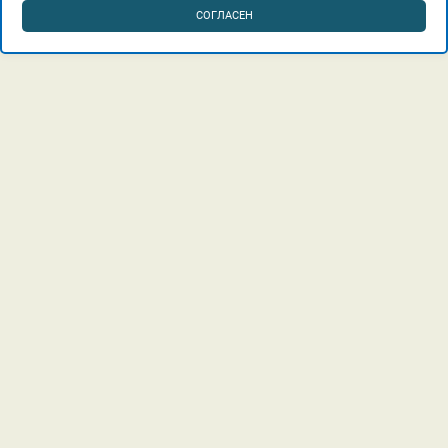
СОГЛАСЕН
г. Краснодар, Лучистый проезд, 7а, офис 21.
8 (918) 318-10-98
kurorthotels888@mail.ru