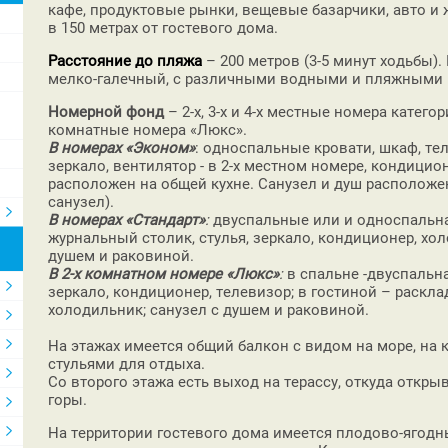
кафе, продуктовые рынки, вещевые базарчики, авто и
в 150 метрах от гостевого дома.
Расстояние до пляжа
– 200 метров (3-5 минут ходьбы)
мелко-галечный, с различными водными и пляжными 
Номерной фонд
– 2-х, 3-х и 4-х местные номера катего
комнатные номера «Люкс».
В номерах «Эконом»
: односпальные кровати, шкаф, те
зеркало, вентилятор - в 2-х местном номере, кондицио
расположен на общей кухне. Санузел и душ расположен
санузел).
В номерах «Стандарт»
:
двуспальные или и односпальная
журнальный столик, стулья, зеркало, кондиционер, хол
душем и раковиной.
В 2-х комнатном номере «Люкс»
:
в спальне -двуспальна
зеркало, кондиционер, телевизор; в гостиной – расклад
холодильник; санузел с душем и раковиной.
На этажах имеется общий балкон с видом на море, на
стульями для отдыха.
Со второго этажа есть выход на терассу, откуда откр
горы.
На территории гостевого дома имеется плодово-ягодны