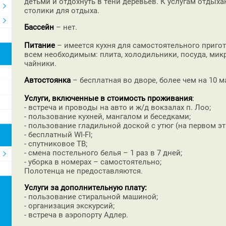
детьми и отдохнуть в тени деревьев. К услугам отдых
столики для отдыха.
Бассейн
– нет.
Питание
– имеется кухня для самостоятельного приго
всем необходимым: плита, холодильники, посуда, мик
чайники.
Автостоянка
– бесплатная во дворе, более чем на 10 
Услуги, включенные в стоимость проживания
:
- встреча и проводы на авто и ж/д вокзалах п. Лоо;
- пользование кухней, мангалом и беседками;
- пользование гладильной доской с утюг (на первом эт
- бесплатный WI-FI;
- спутниковое ТВ;
- смена постельного белья – 1 раз в 7 дней;
- уборка в номерах – самостоятельно;
Полотенца не предоставляются.
Услуги за дополнительную плату:
- пользование стиральной машиной;
- организация экскурсий;
- встреча в аэропорту Адлер.