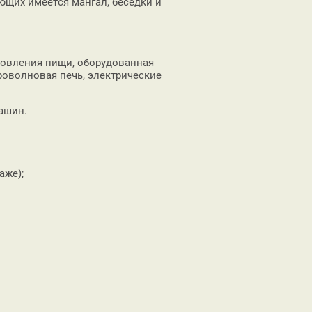
ающих имеется мангал, беседки и
товления пищи, оборудованная
роволновая печь, электрические
машин.
аже);