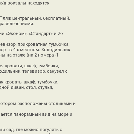
 ж/д вокзалы находятся
. Пляж центральный, бесплатный,
развлечениями.
рии «Эконом», «Стандарт» и 2-х
левизор, прикроватная тумбочка,
нер - в 4-х местном. Холодильник
ы на этаже (на 2 номера -1
 кровати, шкаф, тумбочки,
одильник, телевизор, санузел с
я кровать, шкаф, тумбочки,
ной диван, стол, стулья,
 котором расположены столиками и
ывается панорамный вид на море и
й сад, где можно погулять с