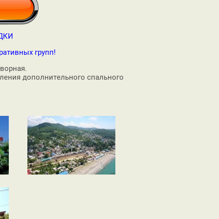
ДКИ
ративных групп!
оворная.
авления дополнительного спального