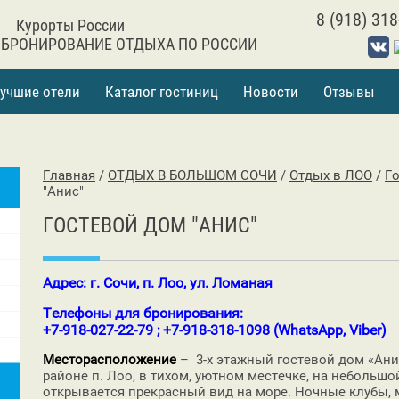
8 (918) 318
Курорты России
 БРОНИРОВАНИЕ ОТДЫХА ПО РОССИИ
учшие отели
Каталог гостиниц
Новости
Отзывы
Главная
/
ОТДЫХ В БОЛЬШОМ СОЧИ
/
Отдых в ЛОО
/
Г
"Анис"
ГОСТЕВОЙ ДОМ "АНИС"
Адрес: г. Сочи, п. Лоо, ул. Ломаная
Телефоны для бронирования:
+7-918-027-22-79 ; +7-918-318-1098 (WhatsApp, Viber)
Месторасположение
– 3-х этажный гостевой дом «Ан
районе п. Лоо, в тихом, уютном местечке, на небольш
открывается прекрасный вид на море. Ночные клубы, 