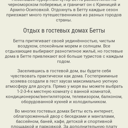
черноморском побережье, и граничит он с Криницей и
Архипо-Осиповкой. Отдохнуть в Бетту каждые сезон
приезжает много путешественников из разных городов
страны.
Отдых в гостевых домах Бетты
Бетта притягивает своей уединённостью, чистым
воздухом, спокойным морем и солнцем. Все
отдыхающие выбирают разнотипное жильё, но гостевые
дома в Бетте привлекают всё больше туристов с каждым
годом.
Заселившись в гостевой дом, вы будете себя
чувствовать практически как дома. Гостеприимные
хозяева создали в гест хаусах максимально уютную
атмосферу для досуга. Прямо у моря вы можете выбрать
1-2-3-4-х местную комнату с ванной комнатой,
кондиционером/вентилятором, телевизором, балконом,
оборудованной кухней и холодильником.
Во многих гостевых домах Бетты есть интернет,
облагороженный двор с беседками и мангалами,
бассейном, баней, кафе, детской и спортивной
площадкой и парковкой. За дополнительную плату