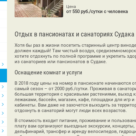
Цена
от 550 руб./сутки с человека
Отдых в пансионатах и санаториях Судака
Хотя бы раз в жизни посетить старинный центр вино
должен каждый! Там чистый воздух, средиземноморски
хотите отдохнуть по полной программе и укрепить здо
из санаториев или пансионатов в Судаке.
Оснащение комнат и услуги
В 2018 году цены на номер в пансионате начинаются от 
самый сезон – от 2000 руб./сутки. Проживая в санато
большая территория с красивыми растениями, выход 
лежаками, бассейн, магазин, кафе, площадки для игр и
кабинеты. Вам даже не захочется выходить за террито
отдохнуть в санаторий могут люди всех возрастов.
В стоимость входит питание, проживание и пользовани
плату вам организуют выездные экскурсии, концерты, 
дельфинарий, трансфер и аренду велосипедов, гидроци