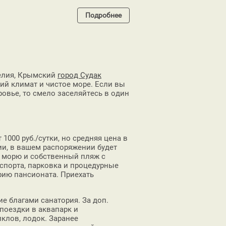
Подробнее
делия, Крымский
город Судак
й климат и чистое море. Если вы
ровье, то смело заселяйтесь в один
1000 руб./сутки, но средняя цена в
рии, в вашем распоряжении будет
к морю и собственный пляж с
 спорта, парковка и процедурные
рию пансионата. Приехать
е благами санатория. За доп.
поездки в аквапарк и
клов, лодок. Заранее