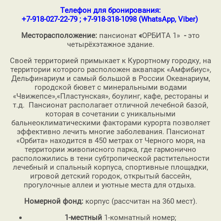
Телефон для бронирования:
+7-918-027-22-79 ; +7-918-318-1098 (WhatsApp, Viber)
Месторасположение:
пансионат
«
ОРБИТА 1»
-
это
четырёхэтажное здание.
Своей территорией примыкает к Курортному городку, на
территории которого расположен аквапарк «Амфибиус»,
Дельфинариум и самый большой в России Океанариум,
городской бювет с минеральными водами
«Чвижепсе»,«Пластунская», боулинг, кафе, рестораны и
т.д. Пансионат располагает отличной лечебной базой,
которая в сочетании с уникальными
бальнеоклиматическими факторами курорта позволяет
эффективно лечить многие заболевания. Пансионат
«Орбита» находится в 450 метрах от Черного моря, на
территории живописного парка, где гармонично
расположились в тени субтропической растительности
лечебный и спальный корпуса, спортивные площадки,
игровой детский городок, открытый бассейн,
прогулочные аллеи и уютные места для отдыха.
Номерной фонд:
корпус (рассчитан на 360 мест).
1-местный
1-комнатный номер;