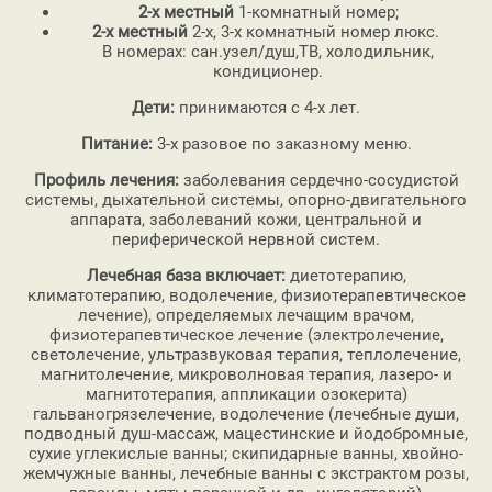
2-х местный
1-комнатный номер;
2-х местный
2-х, 3-х комнатный номер люкс.
В номерах: сан.узел/душ,ТВ, холодильник,
кондиционер.
Дети:
принимаются с 4-х лет.
Питание:
3-х разовое по заказному меню.
Профиль лечения:
заболевания сердечно-сосудистой
системы, дыхательной системы, опорно-двигательного
аппарата, заболеваний кожи, центральной и
периферической нервной систем.
Лечебная база включает:
диетотерапию,
климатотерапию, водолечение, физиотерапевтическое
лечение), определяемых лечащим врачом,
физиотерапевтическое лечение (электролечение,
светолечение, ультразвуковая терапия, теплолечение,
магнитолечение, микроволновая терапия, лазеро- и
магнитотерапия, аппликации озокерита)
гальваногрязелечение, водолечение (лечебные души,
подводный душ-массаж, мацестинские и йодобромные,
сухие углекислые ванны; скипидарные ванны, хвойно-
жемчужные ванны, лечебные ванны с экстрактом розы,