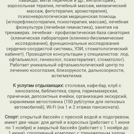
лаванды, мяты перечной и др., ингаляторий),
аэрозольная терапия, лечебный массаж, механический
массаж, фитотерапия, аромотерапия),
психоневрологическая медицинская помощь
(иглорефлексотерапия, психотерапия, массаж), лечебная
физкультура (лечебная гимнастика), занятия на
тренажерах. лечебная - профилактическая база санатория
(клиническая лаборатория (клинико-биохимические
исследования), функциональные исследования
сердечно-сосудистой системы, УЗИ, стоматологический
кабинет). Проводятся консультации у специалистов: лор,
офтальмолог, гинеколог, психотерапевт, стоматолог).
Работает уникальный офтальмологический центр по
лечению косоглазия, близорукости, дальнозоркости,
астигматизма.
К услугам отдыхающих:
столовая, кафе-бар, клуб с
кинозалом, библиотека, сауна, парикмахерская,
прачечная, депозитные ячейки, организация экскурсий,
охраняемая автостоянка (150 руб/сутки для легковых
автомобилей), Wi-Fi (на 1 и 2 этажах пансионата).
Спорт:
открытый бассейн с пресной водой и подогревом,
имеет две чаши: для детей и взрослых (работает с 1 июня
по 1 ноября) и закрытый бассейн (работает с 1 ноября до
1 июня), спортивный комплекс с тренажерным залом,