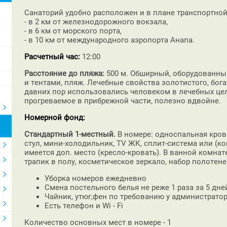
Санаторий удобно расположен и в плане транспортной
- в 2 км от железнодорожного вокзала,
- в 6 км от морского порта,
- в 10 км от международного аэропорта Анапа.
Расчетный час:
12:00
Расстояние до пляжа:
500 м. Обширный, оборудованны
и тентами, пляж. Лечебные свойства золотистого, бога
давних пор использовались человеком в лечебных це
прогреваемое в прибрежной части, полезно вдвойне.
Номерной фонд:
Стандартный 1-местный.
В номере: односпальная крова
стул, мини-холодильник, TV ЖК, сплит-система или (к
имеется доп. место (кресло-кровать). В ванной комнат
трапик в полу, косметическое зеркало, набор полотене
Уборка номеров ежедневно
Смена постельного белья не реже 1 раза за 5 дней
Чайник, утюг,фен по требованию у администрато
Есть телефон и Wi - Fi
Количество основных мест в номере - 1