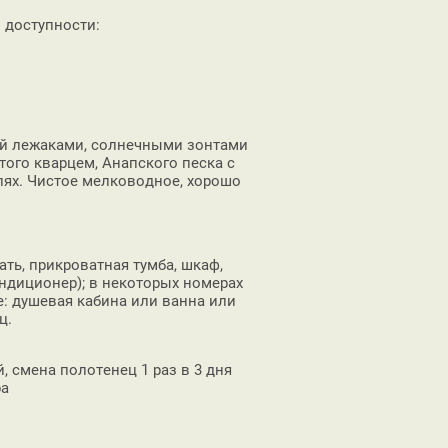
 доступности:
й лежаками, солнечными зонтами
того кварцем, Анапского песка с
лях. Чистое мелководное, хорошо
ть, прикроватная тумба, шкаф,
ондиционер); в некоторых номерах
е: душевая кабина или ванна или
ц.
, смена полотенец 1 раз в 3 дня
ра