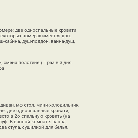
омере: две односпальные кровати,
 некоторых номерах имеется доп.
ш-кабина, душ-поддон, ванна-душ,
, смена полотенец 1 раз в 3 дня.
ра
 диван, мф стол, мини-холодильник
ьне: две односпальные кровати,
то в 2-х спальную кровать (на
пуф. В ванной комнате: ванна,
два стула, сушилкой для белья.