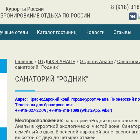
8 (918) 318
Курорты России
 БРОНИРОВАНИЕ ОТДЫХА ПО РОССИИ
учшие отели
Каталог гостиниц
Новости
Отзывы
Главная
/
ОТДЫХ В АНАПЕ
/
Отдых в Анапе
/
Санатории
санаторий "Родник"
САНАТОРИЙ "РОДНИК"
Адрес: Краснодарский край, город-курорт Анапа, Пионерский пр
Телефоны для бронирования:
+7-918-027-22-79 ; +7-918-318-1098 (WhatsApp, Viber)
Месторасположение:
санаторий «Родник» расположен 
Анапы в курортной экологически чистой зоне. Санатор
семейный отдых. В зеленой парковой зоне располага
высотой от двух до четырех этажей.