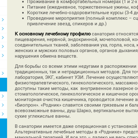
Проживание в комфортабельных номерах (1 и 2-х
Питание (ежедневное, торжественные ужины, коф
Короткие лечебно-оздоровительные курсы (3-4 д
Проведение мероприятия (полный комплекс – сц
привлечение звезд, спикеров и др.)
К основному лечебному профилю
санатория относятся
пищеварения, нервной, эндокринной, мочеполовой, к
соединительных тканей, заболевания уха, горла, носа,
женских и мужских половых органов, органов дыхания,
нарушения обмена веществ.
Для борьбы со всеми этими недугами в распоряжении 
традиционных, так и нетрадиционных методов. Для то
лаборатория, ЭКГ, кабинет УЗИ. Лечение осуществляю
физиотерапевтического, гинекологического, массажно
доступны такие методы, как внутривенное лазерное о
стоматологическое, гинекологическое и кишечное ор
мониторная очистка кишечника, проводится лечение а
«Биопрон». «Родник» славится своими грязевым и ба
всевозможные ванны, душ Шарко, вертикальное вытя
сухие углекислые ванны.
В санатории имеется даже операционная с установкой 
Альтернативные лечебные методы в «Роднике» предста
мануальной терапией. И все это – далеко не весь сп