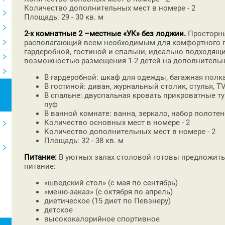
Количество дополнительных мест в номере - 2
Площадь: 29 - 30 кв. м
2-х комнатные 2 –местные «УК» без лоджии.
Просторн
располагающий всем необходимым для комфортного п
гардеробной, гостиной и спальни, идеально подходящий
возможностью размещения 1-2 детей на дополнительно
В гардеробной: шкаф для одежды, багажная полк
В гостиной: диван, журнальный столик, стулья, T
В спальне: двуспальная кровать прикроватные ту
пуф
В ванной комнате: ванна, зеркало, набор полоте
Количество основных мест в номере - 2
Количество дополнительных мест в номере - 2
Площадь: 32 - 38 кв. м
Питание:
В уютных залах столовой готовы предложить
питание:
«шведский стол» (с мая по сентябрь)
«меню-заказ» (с октября по апрель)
диетическое (15 диет по Певзнеру)
детское
высококалорийное спортивное