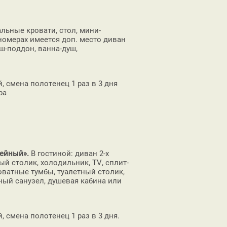
льные кровати, стол, мини-
 номерах имеется доп. место диван
уш-поддон, ванна-душ,
, смена полотенец 1 раз в 3 дня
ра
мейный».
В гостиной: диван 2-х
ый столик, холодильник, TV, сплит-
оватные тумбы, туалетный столик,
ный санузел, душевая кабина или
, смена полотенец 1 раз в 3 дня.