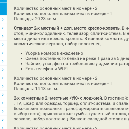
Количество основных мест в номере - 2
Количество дополнительных мест в номере - 1
Площадь: 20-23 кв.м
Стандарт 2-х местный + доп. место кресло-кровать.
В н
стол, мини-холодильник, телевизор, сплит-система. В
место диван или кресло кровать. В ванной комнате: ду
косметическое зеркало, набор полотенец.
Уборка номеров ежедневно
Смена постельного белья не реже 1 раза за 5 дней
Чайник, утюг, фен по требованию у администрато
Есть телефон и Wi-Fi
Количество основных мест в номере - 2
Количество дополнительных мест в номере - 1
Площаль: 14-18 кв. м.
2-х комнатные 2–местные «УК» с лоджией.
В гостиной:
, TV, шкаф для одежды, торшер, сплит-система. В спал
бокс-спринг позволяют трансформировать спальное мес
выбор гостя), прикроватные тумбы, туалетный столик, 
зеркало, набор полотенец. Балкон: складной столик и 
Количество основных мест в номере - 2