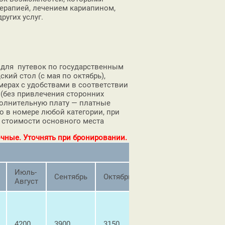
ерапией, лечением кариапином,
угих услуг.
ю для путевок по государственным
кий стол (с мая по октябрь),
мерах с удобствами в соответствии
 (без привлечения сторонних
олнительную плату — платные
о в номере любой категории, при
от стоимости основного места
чные. Уточнять при бронировании.
Июль-
Ноябрь-
Сентябрь
Октябрь
Август
Декабрь
4200
3900
3150
2450