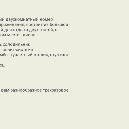
ый двухкомнатный номер,
роживания, состоит из большой
 для отдыха двух гостей, с
м месте - диван.
а, холодильник
V, сплит-система
мбы, туалетный столик, стул или
нец
 вам разнообразное трёхразовое