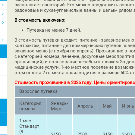
располагает санаторий. Его можно продолжить озонот
радоновые и сухие-углекислые ванны и целым рядом др
В стоимость включено:
Путевка не менее 7 дней.
В стоимость путёвки входит: питание - заказное мен
контрактам, питание - для коммерческих путевок: шведс
заказное меню (с ноября по апрель). Проживание в но
с категорией номера, лечение, досуговые мероприятия
организаций) и пользование лечебным пляжем.За доп
медицинские услуги, 1-но местное поселение возможн
этом оплата 2-го места производится в размере 60% 
Стоимость проживания в 2026 году. Цены ориентирово
Взрослая путевка
Категория
Январь-
Апрель
Май
Июнь
номера
Март
1 мес.
Стандарт
(9-
2150
2500
3150
3600