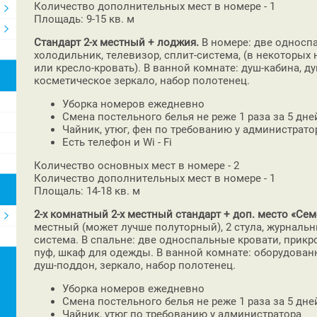
Количество дополнительных мест в номере - 1
Площадь: 9-15 кв. м
Стандарт 2-х местный + лоджия.
В номере: две односпа
холодильник, телевизор, сплит-система, (в некоторых
или кресло-кровать). В ванной комнате: душ-кабина, д
косметическое зеркало, набор полотенец.
Уборка номеров ежедневно
Смена постельного белья не реже 1 раза за 5 дней
Чайник, утюг, фен по требованию у администрато
Есть телефон и Wi - Fi
Количество основных мест в номере - 2
Количество дополнительных мест в номере - 1
Площаль: 14-18 кв. м
2-х комнатный 2-х местный стандарт + доп. место «Се
местный (может лучше полуторный), 2 стула, журнальн
система. В спальне: две односпальные кровати, прикр
пуф, шкаф для одежды. В ванной комнате: оборудован
душ-поддон, зеркало, набор полотенец.
Уборка номеров ежедневно
Смена постельного белья не реже 1 раза за 5 дней
Чайник, утюг по требованию у администратора