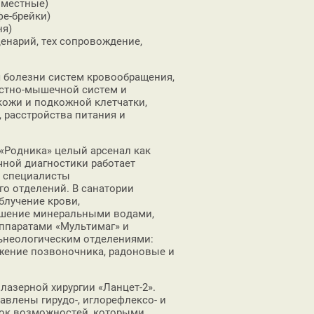
 местные)
е-брейки)
ня)
енарий, тех сопровождение,
 болезни систем кровообращения,
остно-мышечной систем и
 кожи и подкожной клетчатки,
 расстройства питания и
«Родника» целый арсенал как
чной диагностики работает
т специалисты
го отделений. В санатории
блучение крови,
ошение минеральными водами,
ппаратами «Мультимаг» и
льнеологическим отделениями:
жение позвоночника, радоновые и
лазерной хирургии «Ланцет-2».
влены гирудо-, иглорефлексо- и
исок возможностей, которыми